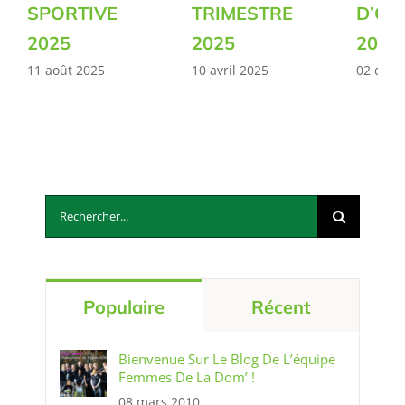
SPORTIVE
TRIMESTRE
D’OC
2025
2025
2024
11 août 2025
10 avril 2025
02 déc
Rechercher:
Populaire
Récent
Bienvenue Sur Le Blog De L’équipe
Femmes De La Dom’ !
08 mars 2010