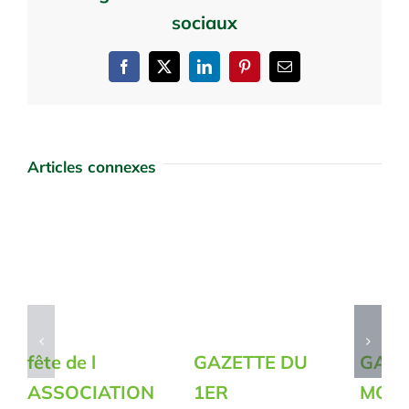
sociaux
Facebook
X
LinkedIn
Pinterest
Email
Articles connexes
fête de l
GAZETTE DU
GAZE
ASSOCIATION
1ER
MOIS