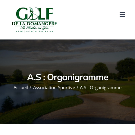
Passer
au
contenu
A.S : Organigramme
Accueil
Association Sportive
A.S : Organigramme