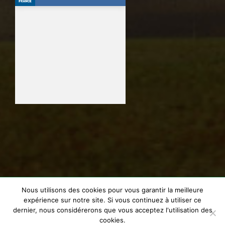
Nous utilisons des cookies pour vous garantir la meilleure
© Golf de La Domangère | Tous Droits Réservés |
Mentions
expérience sur notre site. Si vous continuez à utiliser ce
Légales
| Réalisation web par
VENDELIS
dernier, nous considérerons que vous acceptez l'utilisation des
cookies.