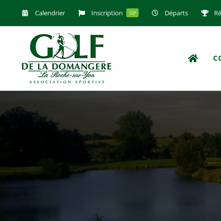
Passer
Calendrier
Inscription
Départs
Ré
ISP
au
contenu
C