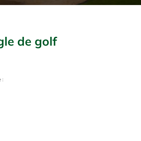
le de golf
 :