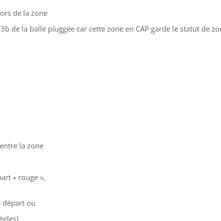
ors de la zone
b de la balle pluggée car cette zone en CAP garde le statut de zo
entre la zone
art « rouge »,
e départ ou
ègles)