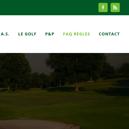
Facebook
Rss
A.S.
LE GOLF
P&P
FAQ RÈGLES
CONTACT