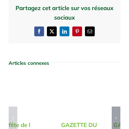
Partagez cet article sur vos réseaux
sociaux
Facebook
X
LinkedIn
Pinterest
Email
Articles connexes
fête de l
GAZETTE DU
GAZE