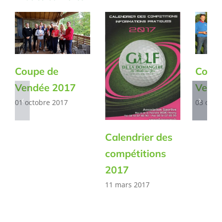
Coupe de
Coup
Vendée 2017
Vend
01 octobre 2017
03 octo
Calendrier des
compétitions
2017
11 mars 2017