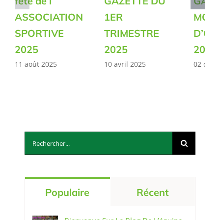
fête de l
GAZETTE DU
GAZE
ASSOCIATION
1ER
MOIS
SPORTIVE
TRIMESTRE
D’OC
2025
2025
2024
11 août 2025
10 avril 2025
02 déc
Rechercher:
Populaire
Récent