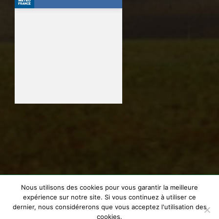
Nous utilisons des cookies pour vous garantir la meilleure
© Golf de La Domangère | Tous Droits Réservés |
Mentions
expérience sur notre site. Si vous continuez à utiliser ce
Légales
| Réalisation web par
VENDELIS
dernier, nous considérerons que vous acceptez l'utilisation des
cookies.